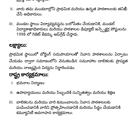
వారు తమ మండలాల్లోని ప్రాథమిక మరియు ఉన్నత పాఠశాలలకు తనిఖీ
చేసే అధికారులు.
మండల స్థాయి విద్యావ్యవస్థను బలోపేతం చేయడానికి, మండల్
విద్యాశాఖాధికారులు మరియు పాఠశాలల డిప్యూటీ ఇన్స్పెక్టర్ల పోస్టులను
1998 లో గెజెట్ కేడర్కు అప్‌గ్రేడ్ చేస్తారు.
లక్ష్యాలు:
ప్రాథమిక స్థాయిలో బోర్డింగ్ సదుపాయాలతో నివాస పాఠశాలలను ఏర్పాటు
చేయడం ద్వారా సమాజంలోని వెనుకబడిన సమూహాల బాలికలకు ప్రాప్యత
మరియు నాణ్యమైన విద్యను నిర్ధారించడం.
రాష్ట్ర కార్యక్రమాలు:
భవనాల నిర్మాణం
ఉపాధ్యాయులు మరియు సిబ్బందికి సున్నితత్వం మరియు శిక్షణ
బాలికలను మరియు వారి కుటుంబాలను నివాస పాఠశాలలకు
పంపించడానికి వారిని ప్రోత్సహించడానికి మరియు సిద్ధం చేయడానికి
కమ్యూనిటీ అవగాహన కార్యక్రమాలు.