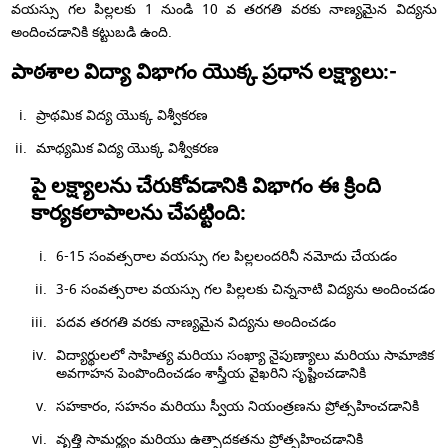
వయస్సు గల పిల్లలకు 1 నుండి 10 వ తరగతి వరకు నాణ్యమైన విద్యను
అందించడానికి కట్టుబడి ఉంది.
పాఠశాల విద్యా విభాగం యొక్క ప్రధాన లక్ష్యాలు:-
ప్రాథమిక విద్య యొక్క విశ్వీకరణ
మాధ్యమిక విద్య యొక్క విశ్వీకరణ
పై లక్ష్యాలను చేరుకోవడానికి విభాగం ఈ క్రింది
కార్యకలాపాలను చేపట్టింది:
6-15 సంవత్సరాల వయస్సు గల పిల్లలందరినీ నమోదు చేయడం
3-6 సంవత్సరాల వయస్సు గల పిల్లలకు చిన్ననాటి విద్యను అందించడం
పదవ తరగతి వరకు నాణ్యమైన విద్యను అందించడం
విద్యార్థులలో సాహిత్య మరియు సంఖ్యా నైపుణ్యాలు మరియు సామాజిక
అవగాహన పెంపొందించడం శాస్త్రీయ వైఖరిని సృష్టించడానికి
సహకారం, సహనం మరియు స్వీయ నియంత్రణను ప్రోత్సహించడానికి
వృత్తి సామర్థ్యం మరియు ఉత్పాదకతను ప్రోత్సహించడానికి