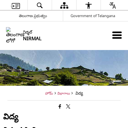
తెలంగాణ ప్రభుత్వం
Government of Telangana
నిర్మల్
NIRMAL
విద్య
హోమ్
విభాగాలు
విద్య