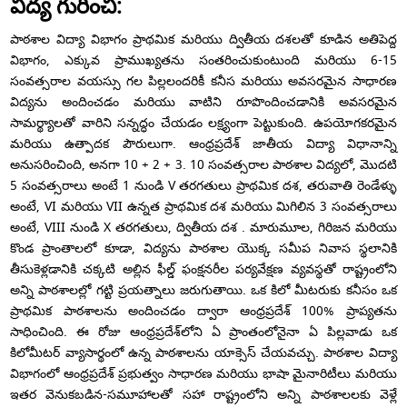
విద్య గురించి:
పాఠశాల విద్యా విభాగం ప్రాథమిక మరియు ద్వితీయ దశలతో కూడిన అతిపెద్ద
విభాగం, ఎక్కువ ప్రాముఖ్యతను సంతరించుకుంటుంది మరియు 6-15
సంవత్సరాల వయస్సు గల పిల్లలందరికీ కనీస మరియు అవసరమైన సాధారణ
విద్యను అందించడం మరియు వాటిని రూపొందించడానికి అవసరమైన
సామర్థ్యాలతో వారిని సన్నద్ధం చేయడం లక్ష్యంగా పెట్టుకుంది. ఉపయోగకరమైన
మరియు ఉత్పాదక పౌరులుగా. ఆంధ్రప్రదేశ్ జాతీయ విద్యా విధానాన్ని
అనుసరించింది, అనగా 10 + 2 + 3. 10 సంవత్సరాల పాఠశాల విద్యలో, మొదటి
5 సంవత్సరాలు అంటే 1 నుండి V తరగతులు ప్రాథమిక దశ, తరువాతి రెండేళ్ళు
అంటే, VI మరియు VII ఉన్నత ప్రాథమిక దశ మరియు మిగిలిన 3 సంవత్సరాలు
అంటే, VIII నుండి X తరగతులు, ద్వితీయ దశ . మారుమూల, గిరిజన మరియు
కొండ ప్రాంతాలలో కూడా, విద్యను పాఠశాల యొక్క సమీప నివాస స్థలానికి
తీసుకెళ్లడానికి చక్కటి అల్లిన ఫీల్డ్ ఫంక్షనరీల పర్యవేక్షణ వ్యవస్థతో రాష్ట్రంలోని
అన్ని పాఠశాలల్లో గట్టి ప్రయత్నాలు జరుగుతాయి. ఒక కిలో మీటరుకు కనీసం ఒక
ప్రాథమిక పాఠశాలను అందించడం ద్వారా ఆంధ్రప్రదేశ్ 100% ప్రాప్యతను
సాధించింది. ఈ రోజు ఆంధ్రప్రదేశ్‌లోని ఏ ప్రాంతంలోనైనా ఏ పిల్లవాడు ఒక
కిలోమీటర్ వ్యాసార్థంలో ఉన్న పాఠశాలను యాక్సెస్ చేయవచ్చు. పాఠశాల విద్యా
విభాగంలో ఆంధ్రప్రదేశ్ ప్రభుత్వం సాధారణ మరియు భాషా మైనారిటీలు మరియు
ఇతర వెనుకబడిన-సమూహాలతో సహా రాష్ట్రంలోని అన్ని పాఠశాలలకు వెళ్లే