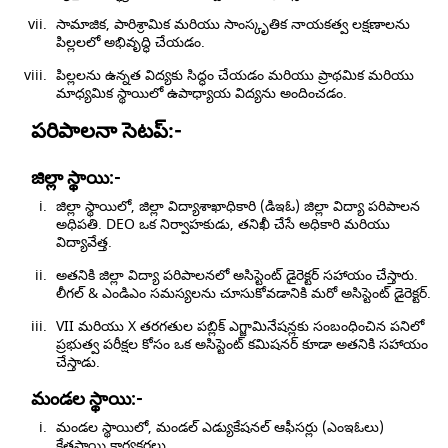
సామాజిక, పారిశ్రామిక మరియు సాంస్కృతిక నాయకత్వ లక్షణాలను
పిల్లలలో అభివృద్ధి చేయడం.
పిల్లలను ఉన్నత విద్యకు సిద్ధం చేయడం మరియు ప్రాథమిక మరియు
మాధ్యమిక స్థాయిలో ఉపాధ్యాయ విద్యను అందించడం.
పరిపాలనా సెటప్:-
జిల్లా స్థాయి:-
జిల్లా స్థాయిలో, జిల్లా విద్యాశాఖాధికారి (డిఇఓ) జిల్లా విద్యా పరిపాలన
అధిపతి. DEO ఒక నిర్వాహకుడు, తనిఖీ చేసే అధికారి మరియు
విద్యావేత్త.
అతనికి జిల్లా విద్యా పరిపాలనలో అసిస్టెంట్ డైరెక్టర్ సహాయం చేస్తారు.
లీగల్ & ఎండిఎం సమస్యలను చూసుకోవడానికి మరో అసిస్టెంట్ డైరెక్టర్.
VII మరియు X తరగతుల పబ్లిక్ ఎగ్జామినేషన్లకు సంబంధించిన పనిలో
ప్రభుత్వ పరీక్షల కోసం ఒక అసిస్టెంట్ కమిషనర్ కూడా అతనికి సహాయం
చేస్తాడు.
మండల స్థాయి:-
మండల స్థాయిలో, మండల్ ఎడ్యుకేషనల్ ఆఫీసర్లు (ఎంఇఓలు)
క్షేత్రస్థాయి కార్యకర్తలు.